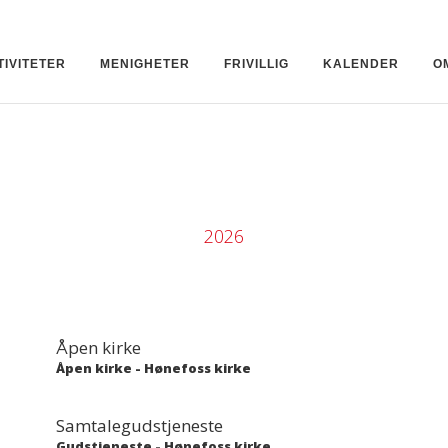
TIVITETER
MENIGHETER
FRIVILLIG
KALENDER
O
2026
Åpen kirke
Åpen kirke
-
Hønefoss kirke
Samtalegudstjeneste
Gudstjeneste
-
Hønefoss kirke