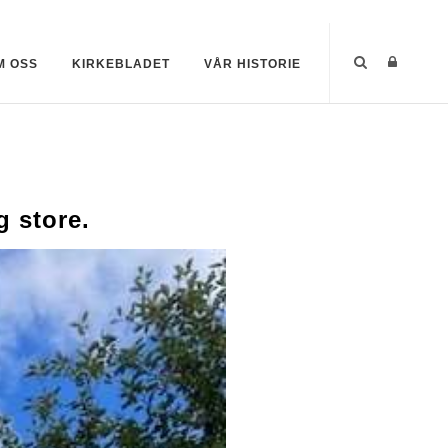
M OSS
KIRKEBLADET
VÅR HISTORIE
g store.