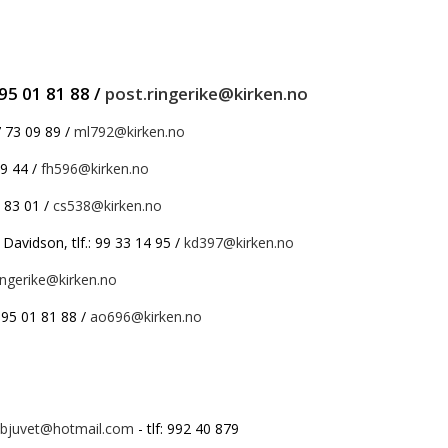
 95 01 81 88 /
post.ringerike@kirken.no
7 73 09 89 /
ml792@kirken.no
89 44 /
fh596@kirken.no
5 83 01 /
cs538@kirken.no
 Davidson, tlf.: 99 33 14 95 /
kd397@kirken.no
ingerike@kirken.no
 95 01 81 88 /
ao696@kirken.no
dbjuvet@hotmail.com
- tlf: 992 40 879