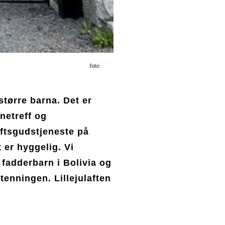
o:
større barna. Det er
netreff og
luftsgudstjeneste på
 er hyggelig. Vi
 fadderbarn i Bolivia og
ntenningen. Lillejulaften