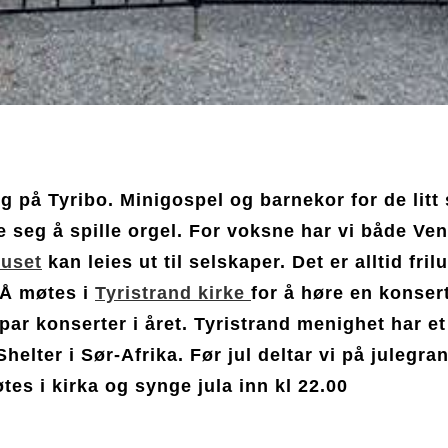
ot
 på Tyribo. Minigospel og barnekor for de litt 
e seg å spille orgel. For voksne har vi både Ven
uset
kan leies ut til selskaper. Det er alltid fri
 Å møtes i
Tyristrand kirke
for å høre en konsert
par konserter i året. Tyristrand menighet har et
helter i Sør-Afrika. Før jul deltar vi på julegra
øtes i kirka og synge jula inn kl 22.00