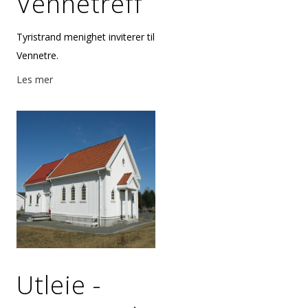
Vennetreff
Tyristrand menighet inviterer til
Vennetreff.
Les mer
Utleie -